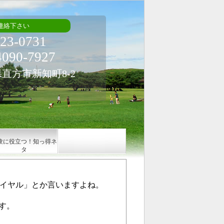
連絡下さい
23-0731
90-7927
岡県直方市新知町8-2
験に役立つ！知っ得ネ
タ
ダイヤル」とか言いますよね。
す。