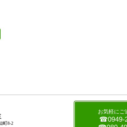
お気軽にご
ミ
☎0949-2
町8-2