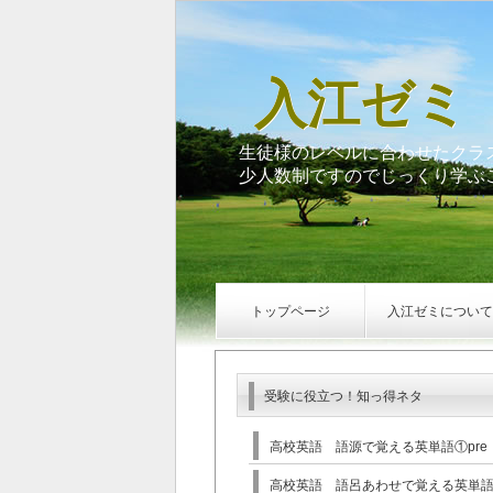
入江ゼミ
生徒様のレベルに合わせたクラ
少人数制ですのでじっくり学ぶ
トップページ
入江ゼミについて
受験に役立つ！知っ得ネタ
高校英語 語源で覚える英単語①pre
高校英語 語呂あわせで覚える英単