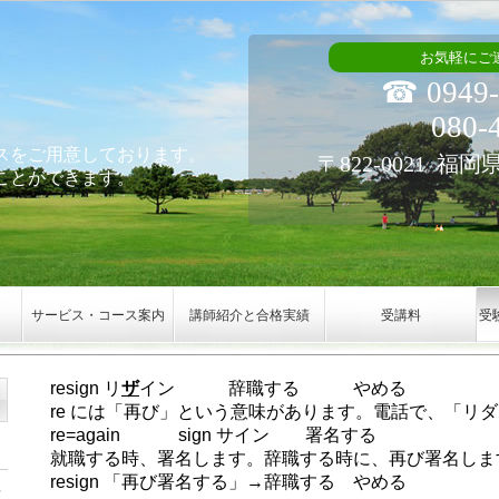
お気軽にご
☎ 0949-
080-40
スをご用意しております。
〒822-0021 福
ことができます。
サービス・コース案内
講師紹介と合格実績
受講料
受
resign リ
ザ
イン 辞職する やめる
re には「再び」という意味があります。電話で、「リ
re=again sign サイン 署名する
就職する時、署名します。辞職する時に、再び署名しま
resign 「再び署名する」→辞職する やめる
語