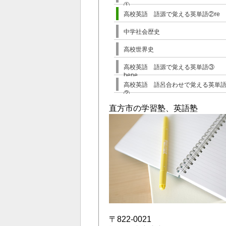
①
高校英語 語源で覚える英単語②re
中学社会歴史
高校世界史
高校英語 語源で覚える英単語③
bene
高校英語 語呂合わせで覚える英単
②
直方市の学習塾、英語塾
〒822-0021