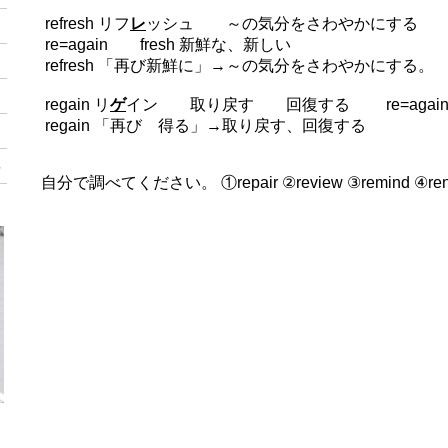
refresh リフ
レ
ッシュ ～の気分をさわやかにする
re=again fresh 新鮮な、新しい
refresh 「再び新鮮に」→～の気分をさわやかにする。
regain リ
ゲ
イン 取り戻す 回復する re=again 
regain 「再び 得る」→取り戻す、回復する
語
自分で調べてください。 ①repair ②review ③remind ④re