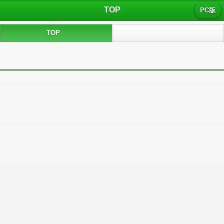
TOP
PC版
TOP